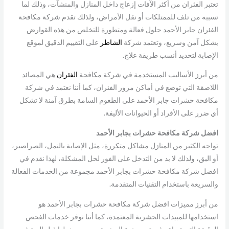
تعتبر الفئران من أكثر الآفات إزعاج داخل المنازل والمنشآت، وذلك لما
تسببه من تلف للممتلكات أو نقل الأمراض، ولذلك تقدم شركة مكافحة
الفئران جابر الأحمد حلول فعالة ومتطورة للتخلص من هذه القوارض
بشكل آمن وسريع، وتعتمد شركة
الشاطر
على التقييم الدقيق لموقع
الإصابة لتحديد أنسب طريقة علاج.
من أبرز الأساليب المستخدمة في شركة مكافحة
الفئران
هي المصائد
اللاصقة التي توضع في أماكن مرور الفئران، كما أننا نعتمد في شركة
مكافحة حشرات جابر الأحمد على الطعوم السامة بطرق آمنة لا تشكل
أي ضرر على الأفراد أو الحيوانات الأليفة.
افضل شركة مكافحة حشرات بجابر الأحمد
تواجه الكثير من المنازل مشاكل متكررة، مثل الإصابة بالنمل، الصراصير،
أو البق، ولذلك لا بد من التدخل على الفور لحل المشكلة، لهذا نقدم في
افضل شركة مكافحة حشرات بجابر الأحمد مجموعة من الخدمات الفعالة
والسريعة باستخدام التقنيات المتقدمة.
من أبرز مميزات افضل شركة مكافحة حشرات بجابر الأحمد هو
استخدامها للمبيدات الحشرية المعتمدة، كما أننا نوفر خدمات الفحص