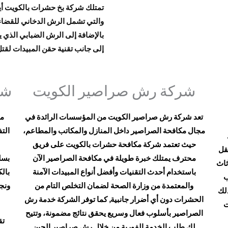
تمتلك شركة بخ حشرات بالكويت أ
والتي تشمل الرش الدخاني للقضاء 
بالإضافة إلى الرش الضبابي الذي 
إلى جانب تقنية حقن المبيدات لقت
شركة رش صراصير الكويت
شر
تعد شركة رش صراصير الكويت من المؤسسات الرائدة في
من
مجال مكافحة الصراصير داخل المنازل والمكاتب والمطاعم،
الت
حيث تعتمد شركة مكافحة حشرات بالكويت​ على فريق
قل
محترف يمتلك خبرة طويلة في مكافحة الصراصير الآن
بسل
ثاث
باستخدام أحدث التقنيات وأفضل أنواع المبيدات الآمنة
بال
ب
والمعتمدة من وزارة الصحة لضمان التخلص التام من
ونج
ذلك
الحشرات دون أي أضرار جانبية, كما توفر الشركة خدمة رش
ت
الصراصير بأسلوب فعال وسريع يحقق نتائج مضمونة، وتتيح
تق
لك طلب الخدمة الفورية من خلال رش صراصير الحين