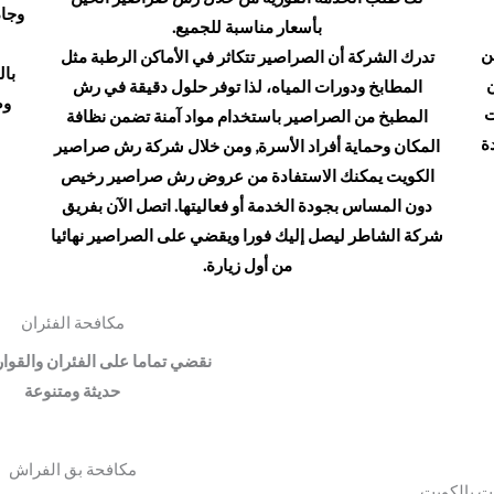
وجاذ
بأسعار مناسبة للجميع.
ن
تدرك الشركة أن الصراصير تتكاثر في الأماكن الرطبة مثل
بال
ن
المطابخ ودورات المياه، لذا توفر حلول دقيقة في رش
وض
ت
المطبخ من الصراصير باستخدام مواد آمنة تضمن نظافة
ة
المكان وحماية أفراد الأسرة, ومن خلال شركة رش صراصير
الكويت يمكنك الاستفادة من عروض رش صراصير رخيص
دون المساس بجودة الخدمة أو فعاليتها. اتصل الآن بفريق
شركة الشاطر ليصل إليك فورا ويقضي على الصراصير نهائيا
من أول زيارة.
مكافحة الفئران
نقضي تماما على الفئران والقو
حديثة ومتنوعة
مكافحة بق الفراش
ت بالكويت